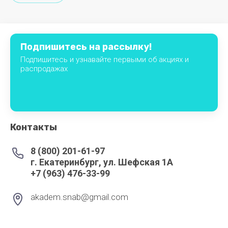
ПРИОРИТЕТ
ПРОММАШ
Подпишитесь на рассылку!
РОССИЯ
Подпишитесь и узнавайте первыми об акциях и
распродажах
Самех
Снегурочка
СНЕЖ
Контакты
СТАНКОСТРОИТЕЛЬ
8 (800) 201-61-97
ТОРГМАШ
г. Екатеринбург, ул. Шефская 1А
(БАРАНОВИЧИ)
+7 (963) 476-33-99
ТОРГМАШ
akadem.snab@gmail.com
(ПЕРМЬ)
ТОРГТЕХМАШ