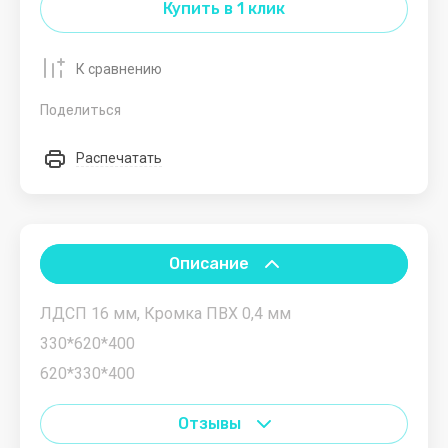
MSI
Купить в 1 клик
MUJH
К сравнению
O
P
Q
R
S
T
U
Поделиться
Oklick
Pantum
QS
Rekam
Sampi
TISA
UNOX
Распечатать
Omega
Philips
Resto
Samsung
Traneus
URIA
Italia
Omicron
PIRON
Select
TREK
RESTOLA
POZIS
Sigma
Turbo
Описание
RH
Air
PRIMAX
SIRMAN
ROAL
ЛДСП 16 мм, Кромка ПВХ 0,4 мм
STARFIT
330*620*400
ROAL
BAKERY
Starmix
620*330*400
srl
Robot
Отзывы
Coupe
START