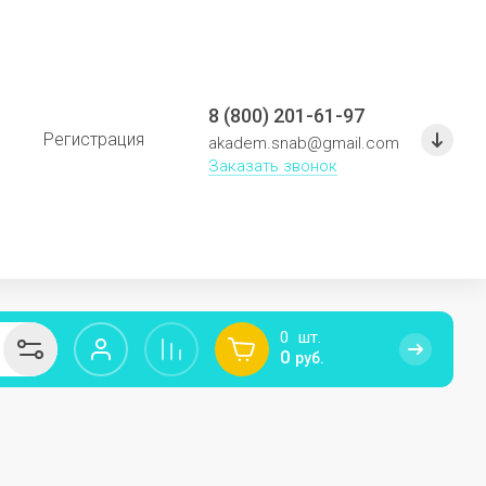
8 (800) 201-61-97
Регистрация
akadem.snab@gmail.com
Заказать звонок
0
0
руб.
F
G
Мебель для детского сада
fighttech
GABINO