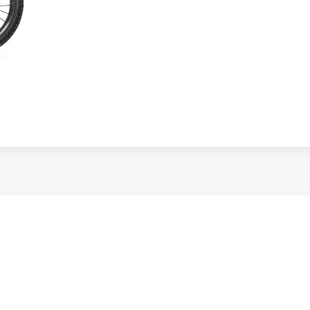
Стойки для интерактивных пан
EDFLAT
K
L
Khajro
Lamed
EL
Kingston
LEGO
Kisne
Lenovo
KONCAR
LIEBHERR
KT
LOTUS