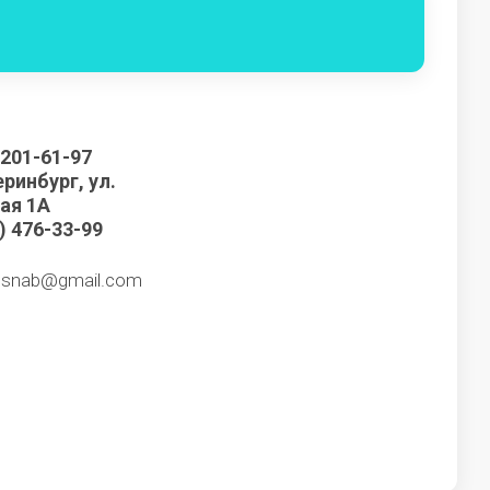
ор
 201-61-97
еринбург, ул.
ая 1А
) 476-33-99
.snab@gmail.com