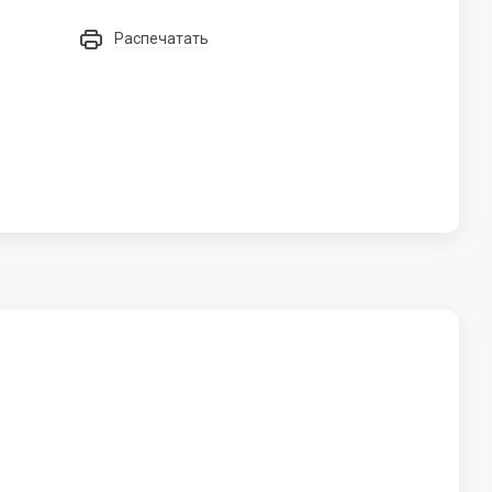
Крепления, функциональный тренинг
Распечатать
елей
M
N
MACH
Nikon
MAKSAN
MARVEL
MERCURY-EQUIPMENT
Mertech