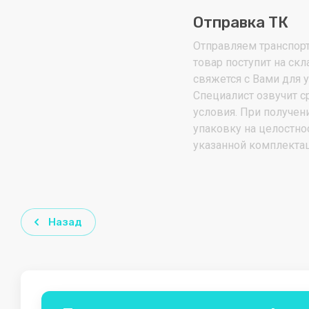
Отправка ТК
Vita
XPG
Отправляем транспорт
товар поступит на ск
свяжется с Вами для у
Специалист озвучит с
условия. При получен
упаковку на целостно
указанной комплектац
Назад