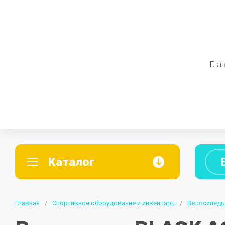
Гла
Каталог
A
B
C
Главная
Пищеблок и столовая
/
Спортивное оборудование и инвентарь
/
Школьна
Велосипед
ABERAS
Berta
CAN