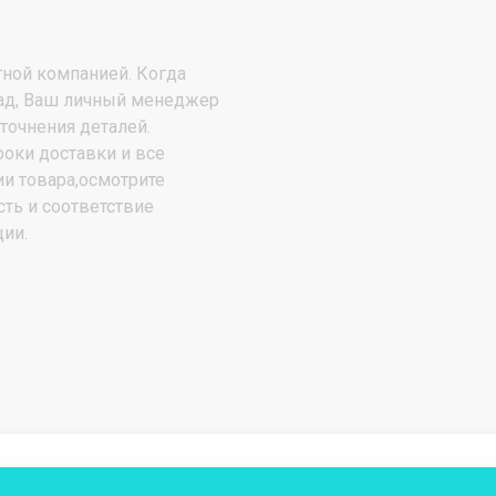
АЛМА
ной компанией. Когда
АРМЕД
лад, Ваш личный менеджер
точнения деталей.
АТЕСИ
роки доставки и все
АША
ии товара,осмотрите
сть и соответствие
БИРЮСА
ии.
ВОСХОД
ГРИЛЬ-МАСТЕР
ГРОДТОРГМАШ
ДЕБИС
Дзета
Дигамма