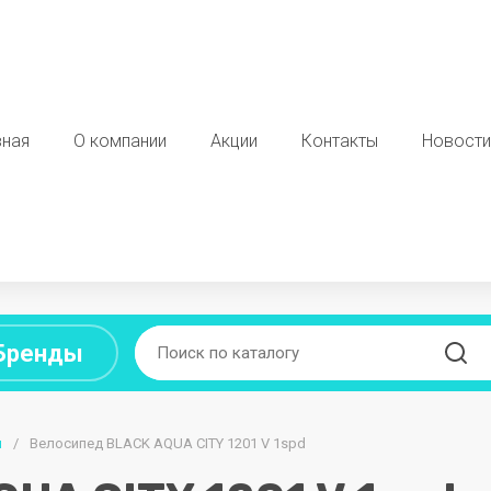
вная
О компании
Акции
Контакты
Новости
Бренды
D
E
я мебель
ы
/
Велосипед BLACK AQUA CITY 1201 V 1spd
Школьные доски
CAN
DEEPCOOL
EDFLAT