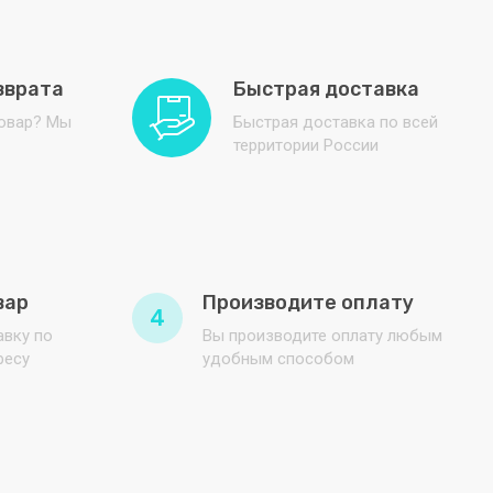
Turbo Air
зврата
Быстрая доставка
товар? Мы
Быстрая доставка по всей
территории России
вар
Производите оплату
4
вку по
Вы производите оплату любым
ресу
удобным способом
ния