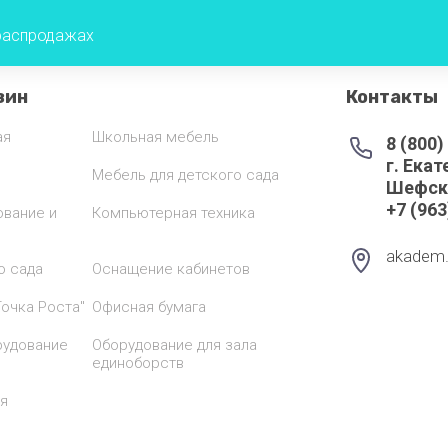
ДОБРУШ
 распродажах
Дулевский фарф
зин
Контакты
Инициатива
ая
Школьная мебель
8 (800)
Катунь
г. Екат
Мебель для детского сада
Шефск
МТМ
+7 (963
ование и
Компьютерная техника
Оксиия
akadem
о сада
Оснащение кабинетов
Оптима
очка Роста"
Офисная бумага
ПИЩЕВЫЕ
ТЕХНОЛОГИИ
рудование
Оборудование для зала
единоборств
ПищТех
я
ПЛАСТХОЗТОРГ