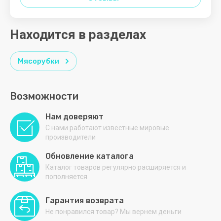
s.n.c.
LINE
STC
Находится в разделах
STELS
SVEN
Мясорубки
SvetoCopy
Возможности
V
W
X
Z
А - Я
Нам доверяют
Venelus
Whaipara
Xiaomi
Zeta
АБАТ
С нами работают известные мировые
производители
VIATTO
XOFFER
Академия
снабжения
Обновление каталога
Vita
XPG
Каталог товаров регулярно расширяется и
АЛМА
пополняется
АРМЕД
Гарантия возврата
Не понравился товар? Мы вернем деньги
АТЕСИ