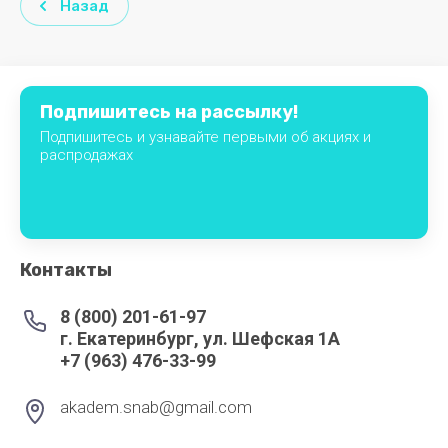
Назад
ПРИОРИТЕТ
ПРОММАШ
РОССИЯ
Подпишитесь на рассылку!
Подпишитесь и узнавайте первыми об акциях и
Самех
распродажах
Снегурочка
СНЕЖ
СТАНКОСТРОИТЕЛЬ
Контакты
ТОРГМАШ
8 (800) 201-61-97
(БАРАНОВИЧИ)
г. Екатеринбург, ул. Шефская 1А
+7 (963) 476-33-99
ТОРГМАШ
(ПЕРМЬ)
akadem.snab@gmail.com
ТОРГТЕХМАШ