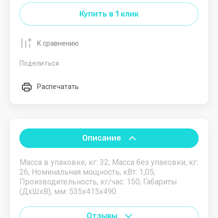
MSI
Купить в 1 клик
MUJH
O
P
Q
R
S
T
U
К сравнению
Поделиться
Oklick
Pantum
QS
Rekam
Sampi
TISA
UNOX
Omega
Philips
Resto
Samsung
Traneus
URIA
Распечатать
Italia
Omicron
PIRON
Select
TREK
RESTOLA
POZIS
Sigma
Turbo
RH
Air
Описание
PRIMAX
SIRMAN
ROAL
STARFIT
Масса в упаковке, кг: 32; Масса без упаковки, кг:
ROAL
26; Номинальная мощность, кВт: 1,05;
BAKERY
Starmix
Производительность, кг/час: 150; Габариты
srl
(ДхШхВ), мм: 535х415х490
Robot
Coupe
START
Отзывы