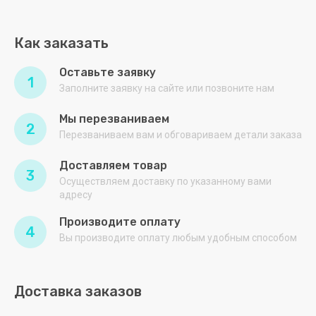
АША
Как заказать
БИРЮСА
Оставьте заявку
ВОСХОД
1
Заполните заявку на сайте или позвоните нам
ГРИЛЬ-
МАСТЕР
Мы перезваниваем
2
Перезваниваем вам и обговариваем детали заказа
ГРОДТОРГМАШ
Доставляем товар
ДЕБИС
3
Осуществляем доставку по указанному вами
адресу
Дзета
Производите оплату
Дигамма
4
Вы производите оплату любым удобным способом
ДОБРУШ
Дулевский
Доставка заказов
фарфор