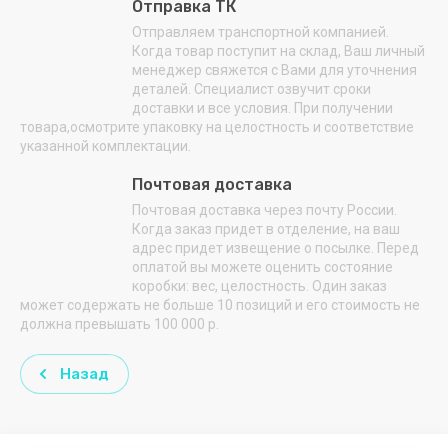
Отправка ТК
Инициатива
Отправляем транспортной компанией.
Когда товар поступит на склад, Ваш личный
Катунь
менеджер свяжется с Вами для уточнения
деталей. Специалист озвучит сроки
МТМ
доставки и все условия. При получении
товара,осмотрите упаковку на целостность и соответствие
Оксиия
указанной комплектации.
Оптима
Почтовая доставка
Почтовая доставка через почту России.
ПИЩЕВЫЕ
Когда заказ придет в отделение, на ваш
ТЕХНОЛОГИИ
адрес придет извещение о посылке. Перед
оплатой вы можете оценить состояние
ПищТех
коробки: вес, целостность. Один заказ
может содержать не больше 10 позиций и его стоимость не
ПЛАСТХОЗТОРГ
должна превышать 100 000 р.
ПОЛАИР
Назад
ПОЛИМЕРБЫТ
ПОЛЮС