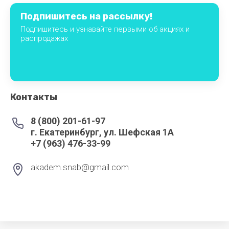
ПРИОРИТЕТ
Подпишитесь на рассылку!
Подпишитесь и узнавайте первыми об акциях и
ПРОММАШ
распродажах
РОССИЯ
Самех
Снегурочка
Контакты
СНЕЖ
8 (800) 201-61-97
г. Екатеринбург, ул. Шефская 1А
СТАНКОСТРОИТЕЛЬ
+7 (963) 476-33-99
ТОРГМАШ
akadem.snab@gmail.com
(БАРАНОВИЧИ)
ТОРГМАШ
(ПЕРМЬ)
ТОРГТЕХМАШ