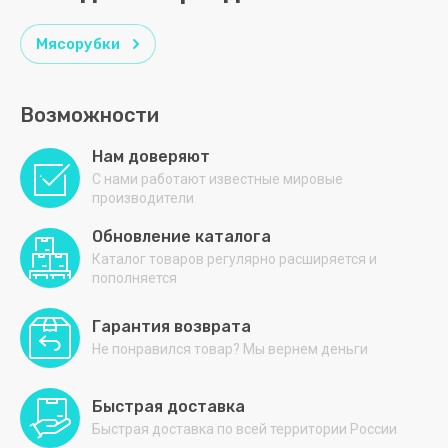
s.n.c.
LINE
STC
Мясорубки
STELS
Возможности
SVEN
Нам доверяют
SvetoCopy
С нами работают известные мировые
производители
V
W
X
Z
А - Я
Обновление каталога
Venelus
Whaipara
Xiaomi
Zeta
АБАТ
Каталог товаров регулярно расширяется и
пополняется
VIATTO
XOFFER
Академия
снабжения
Гарантия возврата
Vita
XPG
Не понравился товар? Мы вернем деньги
АЛМА
АРМЕД
Быстрая доставка
Быстрая доставка по всей территории России
АТЕСИ