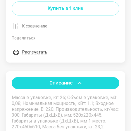
MSI
Купить в 1 клик
MUJH
O
P
Q
R
S
T
U
К сравнению
Поделиться
Oklick
Pantum
QS
Rekam
Sampi
TISA
UNOX
Omega
Philips
Resto
Samsung
Traneus
URIA
Распечатать
Italia
Omicron
PIRON
Select
TREK
RESTOLA
POZIS
Sigma
Turbo
RH
Air
Описание
PRIMAX
SIRMAN
ROAL
STARFIT
Масса в упаковке, кг: 26; Объем в упаковке, м3:
ROAL
0,08; Номинальная мощность, кВт: 1,1; Входное
BAKERY
Starmix
напряжение, В: 220; Производительность, кг/час:
srl
300; Габариты (ДхШхВ), мм: 520x220x445;
Robot
Габариты в упаковке (ДхШхВ), мм 1 место:
Coupe
START
270х460х610; Масса без упаковки, кг: 23,2