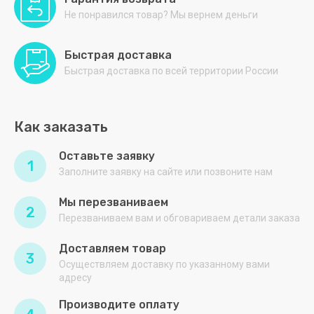
Не понравился товар? Мы вернем деньги
АША
БИРЮСА
Быстрая доставка
Быстрая доставка по всей территории России
ВОСХОД
ГРИЛЬ-
МАСТЕР
Как заказать
ГРОДТОРГМАШ
Оставьте заявку
1
ДЕБИС
Заполните заявку на сайте или позвоните нам
Дзета
Мы перезваниваем
2
Перезваниваем вам и обговариваем детали заказа
Дигамма
Доставляем товар
ДОБРУШ
3
Осуществляем доставку по указанному вами
адресу
Дулевский
фарфор
Производите оплату