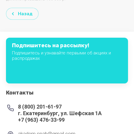
ПРИОРИТЕТ
Назад
ПРОММАШ
РОССИЯ
Самех
Подпишитесь на рассылку!
Подпишитесь и узнавайте первыми об акциях и
Снегурочка
распродажах
СНЕЖ
СТАНКОСТРОИТЕЛЬ
ТОРГМАШ
Контакты
(БАРАНОВИЧИ)
8 (800) 201-61-97
ТОРГМАШ
г. Екатеринбург, ул. Шефская 1А
(ПЕРМЬ)
+7 (963) 476-33-99
ТОРГТЕХМАШ
akadem.snab@gmail.com