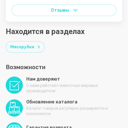
s.n.c.
LINE
Отзывы
STC
STELS
Находится в разделах
SVEN
SvetoCopy
Мясорубки
V
W
X
Z
А - Я
Возможности
Venelus
Whaipara
Xiaomi
Zeta
АБАТ
Нам доверяют
VIATTO
XOFFER
Академия
С нами работают известные мировые
снабжения
производители
Vita
XPG
АЛМА
Обновление каталога
Каталог товаров регулярно расширяется и
АРМЕД
пополняется
АТЕСИ
Гарантия возврата