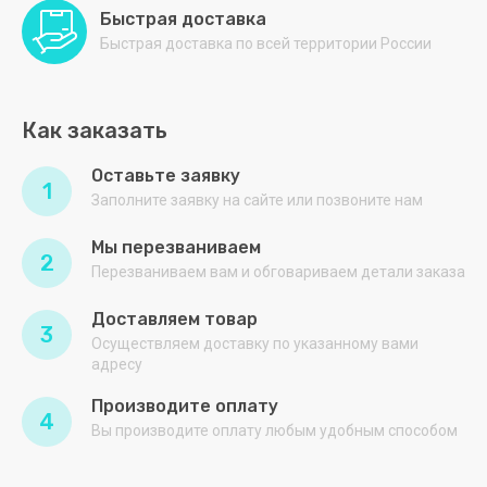
Инициатива
Быстрая доставка
Быстрая доставка по всей территории России
Катунь
МТМ
Как заказать
Оксиия
Оставьте заявку
1
Оптима
Заполните заявку на сайте или позвоните нам
ПИЩЕВЫЕ
Мы перезваниваем
ТЕХНОЛОГИИ
2
Перезваниваем вам и обговариваем детали заказа
ПищТех
Доставляем товар
3
ПЛАСТХОЗТОРГ
Осуществляем доставку по указанному вами
адресу
ПОЛАИР
Производите оплату
4
ПОЛИМЕРБЫТ
Вы производите оплату любым удобным способом
ПОЛЮС