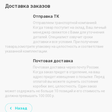
Доставка заказов
ПРИОРИТЕТ
Отправка ТК
ПРОММАШ
Отправляем транспортной компанией.
РОССИЯ
Когда товар поступит на склад, Ваш личный
менеджер свяжется с Вами для уточнения
Самех
деталей. Специалист озвучит сроки
доставки и все условия. При получении
Снегурочка
товара,осмотрите упаковку на целостность и соответствие
указанной комплектации.
СНЕЖ
Почтовая доставка
СТАНКОСТРОИТЕЛЬ
Почтовая доставка через почту России.
Когда заказ придет в отделение, на ваш
ТОРГМАШ
адрес придет извещение о посылке. Перед
(БАРАНОВИЧИ)
оплатой вы можете оценить состояние
коробки: вес, целостность. Один заказ
может содержать не больше 10 позиций и его стоимость не
ТОРГМАШ
должна превышать 100 000 р.
(ПЕРМЬ)
ТОРГТЕХМАШ
Назад