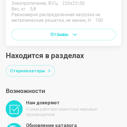
Электропитание, В\Гц 220±22\50
АША
Вес, кг 5,8
Равномерно распределенная нагрузка на
БИРЮСА
металлические решетки, не менее, Н 100
ВОСХОД
Отзывы
ГРИЛЬ-
МАСТЕР
Находится в разделах
ГРОДТОРГМАШ
ДЕБИС
Стерилизаторы
Дзета
Возможности
Дигамма
Нам доверяют
ДОБРУШ
С нами работают известные мировые
Дулевский
производители
фарфор
Обновление каталога