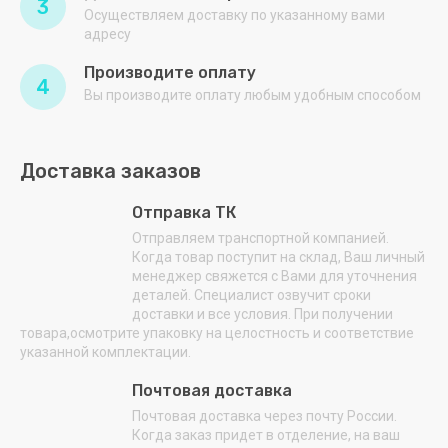
3
Осуществляем доставку по указанному вами
ПРИОРИТЕТ
адресу
ПРОММАШ
Производите оплату
4
Вы производите оплату любым удобным способом
РОССИЯ
Самех
Доставка заказов
Снегурочка
Отправка ТК
СНЕЖ
Отправляем транспортной компанией.
Когда товар поступит на склад, Ваш личный
СТАНКОСТРОИТЕЛЬ
менеджер свяжется с Вами для уточнения
деталей. Специалист озвучит сроки
ТОРГМАШ
доставки и все условия. При получении
(БАРАНОВИЧИ)
товара,осмотрите упаковку на целостность и соответствие
указанной комплектации.
ТОРГМАШ
(ПЕРМЬ)
Почтовая доставка
Почтовая доставка через почту России.
ТОРГТЕХМАШ
Когда заказ придет в отделение, на ваш