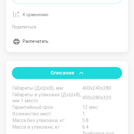
MSI
MUJH
К сравнению
O
P
Q
R
S
T
U
Поделиться
Oklick
Pantum
QS
Rekam
Sampi
TISA
UNOX
Распечатать
Omega
Philips
Resto
Samsung
Traneus
URIA
Italia
Omicron
PIRON
Select
TREK
RESTOLA
Описание
POZIS
Sigma
Turbo
RH
Air
PRIMAX
SIRMAN
Габариты (ДхШхВ), мм:
400х240х280
ROAL
Габариты в упаковке (ДхШхВ),
450x280x320
STARFIT
мм 1 место:
ROAL
Гарантийный срок:
12 мес.
BAKERY
Starmix
Количество мест:
1
srl
Масса без упаковки, кг:
5.8
Robot
Масса в упаковке, кг:
6.4
Coupe
START
Требуется доп.