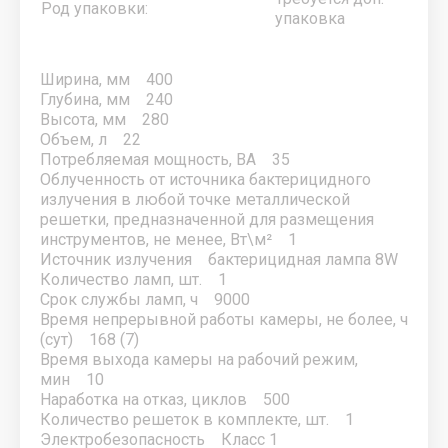
s.n.c.
LINE
Род упаковки:
упаковка
STC
Ширина, мм 400
STELS
Глубина, мм 240
Высота, мм 280
SVEN
Объем, л 22
Потребляемая мощность, ВА 35
SvetoCopy
Облученность от источника бактерицидного
излучения в любой точке металлической
V
W
X
Z
А - Я
решетки, предназначенной для размещения
инструментов, не менее, Вт\м² 1
Venelus
Whaipara
Xiaomi
Zeta
АБАТ
Источник излучения бактерицидная лампа 8W
Количество ламп, шт. 1
VIATTO
XOFFER
Академия
Срок службы ламп, ч 9000
снабжения
Время непрерывной работы камеры, не более, ч
Vita
XPG
(сут) 168 (7)
АЛМА
Время выхода камеры на рабочий режим,
мин 10
АРМЕД
Наработка на отказ, циклов 500
Количество решеток в комплекте, шт. 1
АТЕСИ
Электробезопасность Класс 1