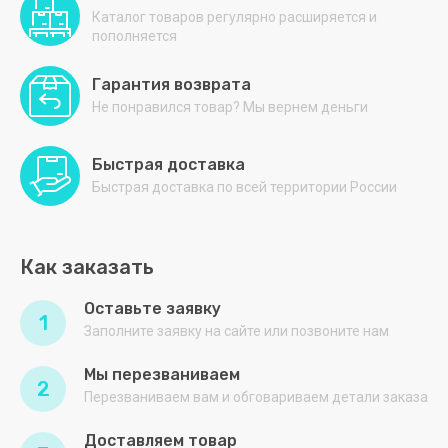
Инициатива
Каталог товаров регулярно расширяется и
пополняется
Катунь
Гарантия возврата
МТМ
Не понравился товар? Мы вернем деньги
Оксиия
Быстрая доставка
Оптима
Быстрая доставка по всей территории России
ПИЩЕВЫЕ
ТЕХНОЛОГИИ
Как заказать
ПищТех
Оставьте заявку
ПЛАСТХОЗТОРГ
1
Заполните заявку на сайте или позвоните нам
ПОЛАИР
Мы перезваниваем
2
ПОЛИМЕРБЫТ
Перезваниваем вам и обговариваем детали заказа
ПОЛЮС
Доставляем товар